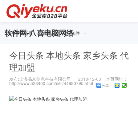
软件网-八喜电脑网络
当前位置：
首页
供应信息
软件
>
>
>
今日头条 本地头条 家乡头条 代
理加盟
发布:上海品米信息科技有限公司
2018-12-03
本页网址：
http://www.528400.com/sell/44980795.html
分享：