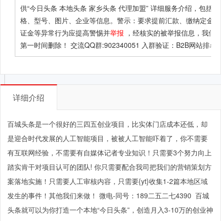
供
“今日头条 本地头条 家乡头条 代理加盟”
详细服务介绍，包括价
格、型号、图片、企业等信息。警示：要求提前汇款、缴纳定金或
证金等异常行为应提高警惕并
举报
，经核实的被举报信息，我们
第一时间删除！ 交流QQ群:902340051 入群验证：B2B网站排名
详细介绍
百城头条是一个很好的三四五创业项目，比实体门店成本还低，却
是迎合时代发展的人工智能项目，被被人工智能吓着了，你不需要
有互联网经验，不需要有自媒体记者专业知识！只需要
3个努力向上
踏实肯干对项目认可的团队! 你只需要配合我司把我们的营销策划方
案落地实施！只需要人工审核内容，只需要{yt}收集1-2篇本地区域
发生的事件！其他我们来做！
微电-同号
：
189二五二七4390
百城
头条就可以为你打造一个本地
“今日头条”，创造月入3-10万的创业神