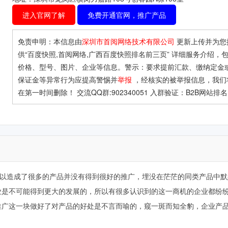
进入官网了解
免费开通官网，推广产品
免责申明：本信息由
深圳市首阅网络技术有限公司
更新上传并为您
供
“百度快照,首阅网络,广西百度快照排名前三页”
详细服务介绍，
价格、型号、图片、企业等信息。警示：要求提前汇款、缴纳定金
保证金等异常行为应提高警惕并
举报
，经核实的被举报信息，我们
在第一时间删除！ 交流QQ群:902340051 入群验证：B2B网站排
造成了很多的产品并没有得到很好的推广，埋没在茫茫的同类产品中默
业是不可能得到更大的发展的，所以有很多认识到的这一商机的企业都纷
推广这一块做好了对产品的好处是不言而喻的，窥一斑而知全豹，企业产