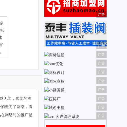
广告
提
包括
或
将
广告
名。
广告
广告
广告
广告
广告
默无闻，传统的酒
广告
纷的走向了网络，看
广告
品在网络时的推广是
广告