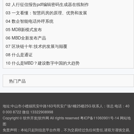
02
人行征信报告pdf编辑密码生成器在线制作
03
一文看懂：智慧药房的原理、优势和发展
04
数企智能电话外呼系统
05
MDB新模式发布
06
MBD全新发布产品
07
区块链十年:技术的发展与颠覆
08
什么是通证
10
什么是MBD？建设数字中国的大趋势
热门产品
地址:中山市小榄镇民安中路163号民安广场1幢25楼25G 联系人：张总 电话：40
0 000 8722 微信 13322908998
Copyright © 软件开发|软件网 All rights reserved
粤ICP备11060901号-14
网站地
图
免责声明：本站只起到信息平台作用，不为交易经过负任何责任,请双方谨慎交易,