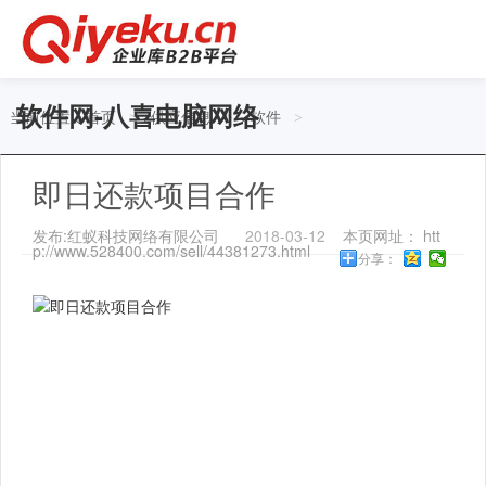
软件网-八喜电脑网络
当前位置：
首页
供应信息
软件
>
>
>
即日还款项目合作
发布:红蚁科技网络有限公司
2018-03-12
本页网址： htt
p://www.528400.com/sell/44381273.html
分享：