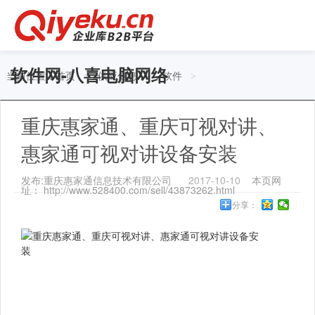
软件网-八喜电脑网络
当前位置：
首页
供应信息
软件
>
>
>
重庆惠家通、重庆可视对讲、
惠家通可视对讲设备安装
发布:重庆惠家通信息技术有限公司
2017-10-10
本页网
址： http://www.528400.com/sell/43873262.html
分享：