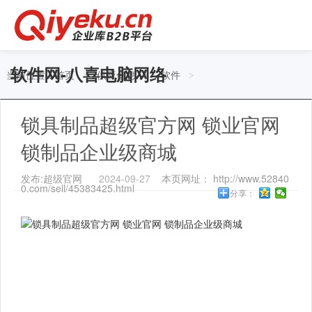
软件网-八喜电脑网络
当前位置：
首页
供应信息
软件
>
>
>
锁具制品超级官方网 锁业官网
锁制品企业级商城
发布:超级官网
2024-09-27
本页网址： http://www.52840
0.com/sell/45383425.html
分享：