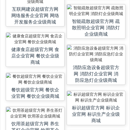
互联网建设超级官方网
网络服务企业官网 网络
智能疏散超级官方网 疏
开发服务企业级商城
散照明企业官网 消防灯
企业级商城
健康食店超级官方网 食
店企业官网 餐饮企业级
商城
消防应急设备超级官方
网 消防灯企业官网 消
防应急灯企业级商城
餐饮超级官方网 餐饮企
业官网 餐饮企业级商城
标识超级官方网 标识企
业官网 标识生产企业级
商城
饮用茶超级官方网 养生
茶灯企业官网 饮用茶企