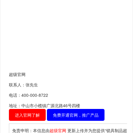
超级官网
联系人：张先生
电话：400-000-8722
地址：中山市小榄镇广源北路46号四楼
进入官网了解
免费开通官网，推广产品
免责申明：本信息由
超级官网
更新上传并为您提供
“锁具制品超级