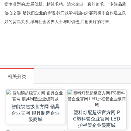
竞争激烈的,发展创新、精益求精、追求企业一直的追求。"专注品质
信心之选"是我们企业的承诺,我们诚挚与国内外客商携手合作建立良
好的贸易关系,愿与社会各界人士与时俱进,共创美好的将来。
相关分类
智能锁超级官方网 锁具
塑料灯配超级官方网 P
企业官网 锁具制造企业
C塑料管企业官网 LED
级商城
护栏管企业级商城