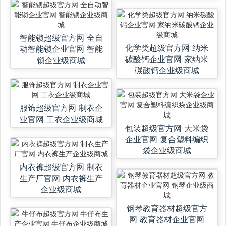
智能锁超级官方网 全自
化学类超级官方网 纳米
动智能锁企业官网 智能
碳酸钙企业官网 家纳米
锁企业级商城
碳酸钙企业级商城
服饰超级官方网 制衣企
业官网 工衣企业级商城
包装超级官方网 大米袋
企业官网 复合塑料编织
袋企业级商城
内衣裤超级官方网 制衣
生产厂官网 内衣裤生产
企业级商城
钢琴教育器材超级官方
网 教育器材企业官网