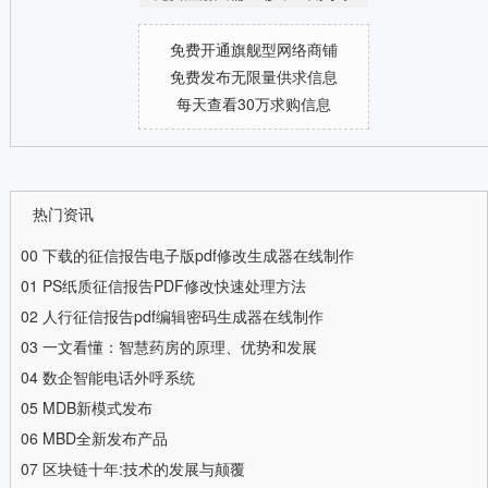
免费开通旗舰型网络商铺
免费发布无限量供求信息
每天查看30万求购信息
热门资讯
00
下载的征信报告电子版pdf修改生成器在线制作
01
PS纸质征信报告PDF修改快速处理方法
02
人行征信报告pdf编辑密码生成器在线制作
03
一文看懂：智慧药房的原理、优势和发展
04
数企智能电话外呼系统
05
MDB新模式发布
06
MBD全新发布产品
07
区块链十年:技术的发展与颠覆