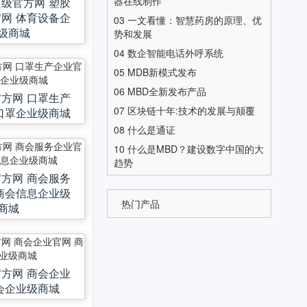
级官方网 塑胶
器在线制作
网 体育设备企
03
一文看懂：智慧药房的原理、优
级商城
势和发展
04
数企智能电话外呼系统
05
MDB新模式发布
06
MBD全新发布产品
方网 口罩生产
07
区块链十年:技术的发展与颠覆
口罩企业级商城
08
什么是通证
10
什么是MBD？建设数字中国的大
趋势
方网 商会服务
商会信息企业级
热门产品
商城
方网 商会企业
会企业级商城