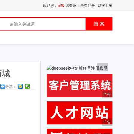
欢迎您，
游客
请登录
免费注册
获客系统
|
|
品
搜 索
广告
商城
分享：
广告
广告