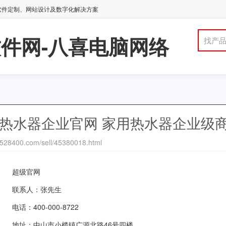
发、软件定制、网站设计及数字化解决方案
件网-八喜电脑网络
找产
用热水器企业官网 家用热水器企业级
8400.com/sell/45380018.html
超级官网
联系人：张先生
电话：400-000-8722
地址：中山市小榄镇广源北路46号四楼