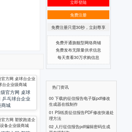
立即登陆
免费注册
免费注册只需30秒，立刻尊享
免费开通旗舰型网络商铺
免费发布无限量供求信息
每天查看30万求购信息
热门资讯
级官方网 桌球
 乒乓球台企业
00
下载的征信报告电子版pdf修改
生成器在线制作
级商城
01
PS纸质征信报告PDF修改快速处
理方法
02
人行征信报告pdf编辑密码生成