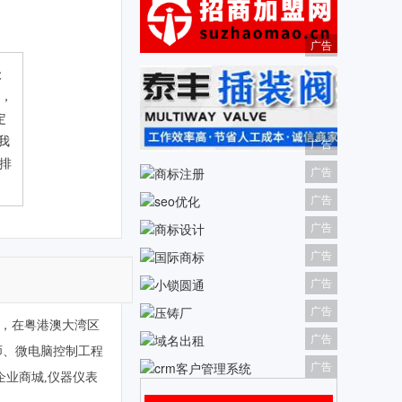
广告
级
，
定
我
广告
站排
广告
广告
广告
广告
广告
广告
内，在粤港澳大湾区
广告
师、微电脑控制工程
广告
企业商城,仪器仪表