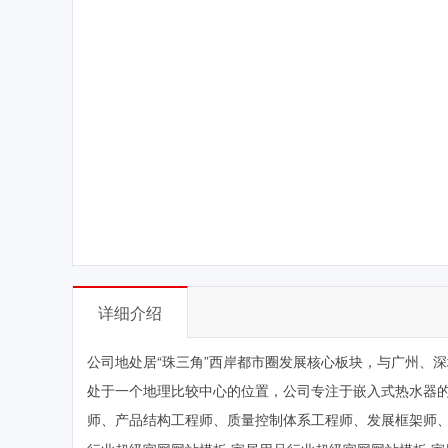
详细介绍
公司地处居“珠三角”西岸都市圈发展核心板块，与广州、
处于一个地理比较中心的位置，公司专注于嵌入式热水器
师、产品结构工程师、质量控制体系工程师、发展框架师